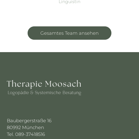
Linguistin
Gesamtes Team ansehen
Baubergerstraße 16
80992 München
Tel. 089-37418516